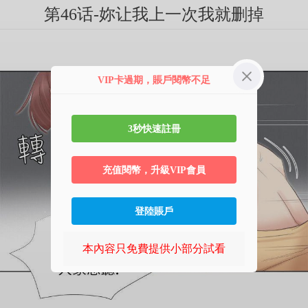
第46话-妳让我上一次我就删掉
VIP卡過期，賬戶閱幣不足
3秒快速註冊
充值閱幣，升級VIP會員
登陸賬戶
本內容只免費提供小部分試看