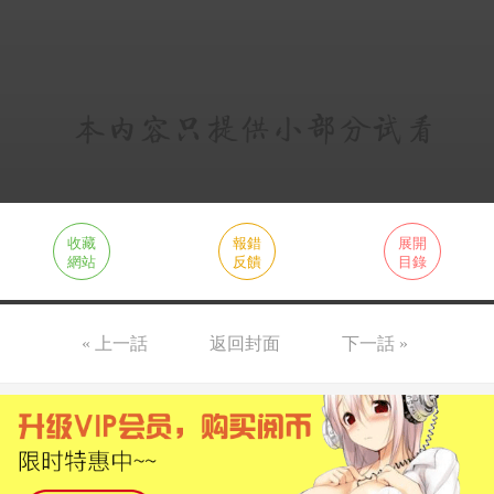
收藏
報錯
展開
網站
反饋
目錄
« 上一話
返回封面
下一話 »