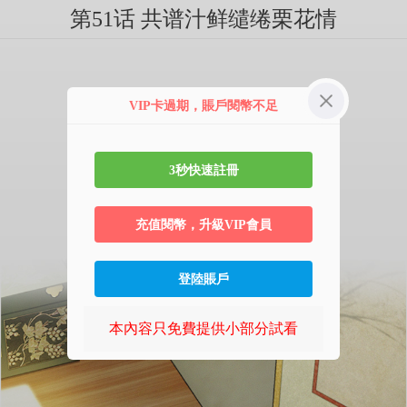
第51话 共谱汁鲜缱绻栗花情
VIP卡過期，賬戶閱幣不足
3秒快速註冊
充值閱幣，升級VIP會員
登陸賬戶
本內容只免費提供小部分試看