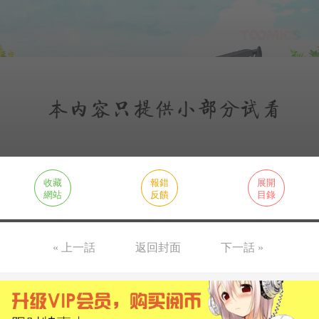
收藏
報錯
展開
網站
反饋
目錄
« 上一話
返回封面
下一話 »